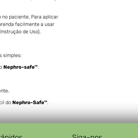
 no paciente. Para aplicar
prenda facilmente a usar
Instrução de Uso).
s simples:
no
Nephro-safe™
.
nte.
cil do
Nephro-Safe™
.
rápidos
Siga-nos