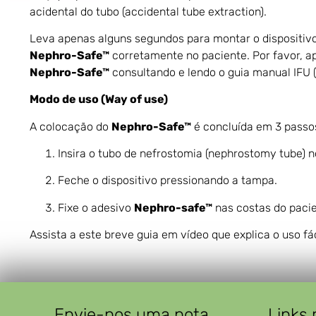
acidental do tubo (accidental tube extraction).
Leva apenas alguns segundos para montar o dispositivo
Nephro-Safe™
corretamente no paciente. Por favor, a
Nephro-Safe™
consultando e lendo o guia manual IFU (
Modo de uso (Way of use)
A colocação do
Nephro-Safe™
é concluída em 3 passo
Insira o tubo de nefrostomia (nephrostomy tube) 
Feche o dispositivo pressionando a tampa.
Fixe o adesivo
Nephro-safe™
nas costas do pacie
Assista a este breve guia em vídeo que explica o uso fá
Envie-nos uma nota
Links 